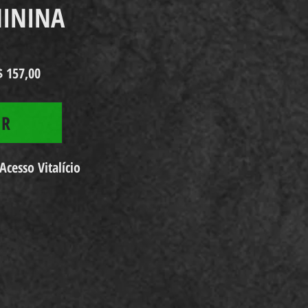
MININA
$ 157,00
AR
cesso Vitalício