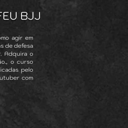
FEU BJJ
omo agir em
as de defesa
r. Adquira o
o., o curso
licadas pelo
outuber com