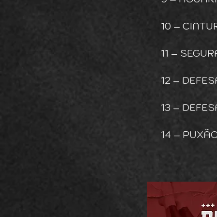
10 – CINT
11 – SEGU
12 – DEFE
13 – DEFE
14 – PUXÃ