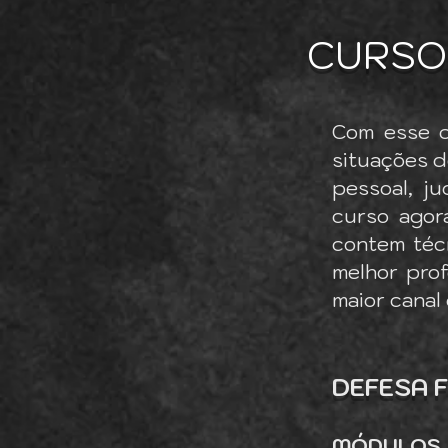
CURSO 
Com esse c
situações d
pessoal, ju
curso agor
contem técn
melhor pro
maior canal
DEFESA F
MÓDULOS