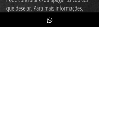
que desejar. Para mais informações,
consulte aboutcookies.org. Pode apagar
todos os cookies já instalados no seu
computador ou dispositivo móvel ou
ativar uma opção disponível na maioria
dos programas de navegação que
impede a sua instalação. Mas se o fizer,
poderá ter de configurar manualmente
algumas preferências sempre que visitar
um site e corre o risco de desativar
determinados serviços e
funcionalidades.
Inscreva-se