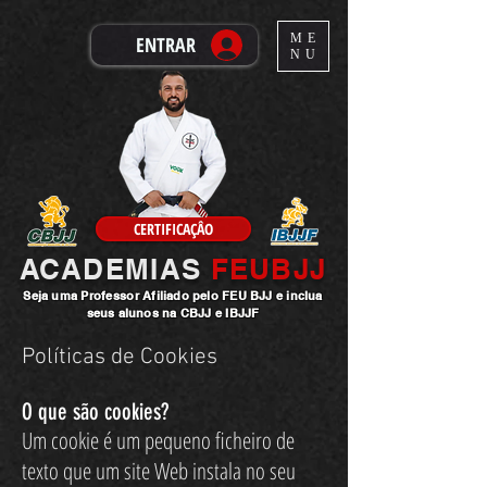
ME
ENTRAR
NU
CERTIFICAÇÂO
ACADEMIAS
FEUBJJ
Seja uma
Professor
Afiliado pelo FEU BJJ e inclua
seus alunos na CBJJ e IBJJF
Políticas de Cookies
O que são cookies?
Um cookie é um pequeno ficheiro de
texto que um site Web instala no seu