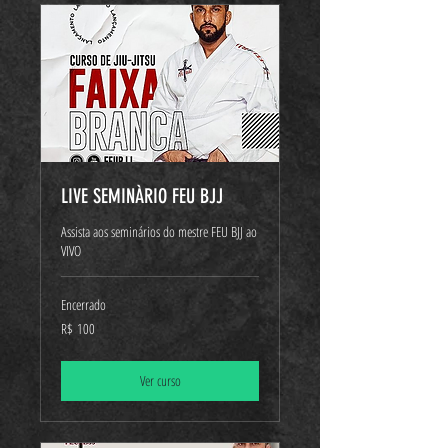
LIVE SEMINÀRIO FEU BJJ
Assista aos seminários do mestre FEU BJJ ao
VIVO
Encerrado
100
R$ 100
Reais
brasileiros
Ver curso