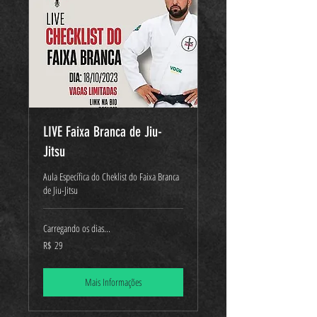
LIVE Faixa Branca de Jiu-
Jitsu
Aula Específica do Cheklist do Faixa Branca
de Jiu-Jitsu
Carregando os dias...
29
R$ 29
Reais
brasileiros
Mais Informações