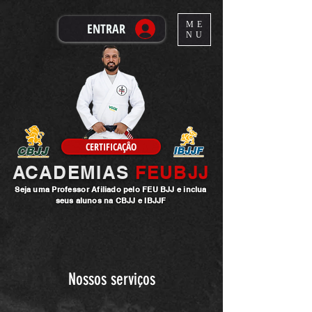
ME
ENTRAR
NU
CERTIFICAÇÂO
ACADEMIAS
FEUBJJ
Seja uma
Professor
Afiliado pelo FEU BJJ e inclua
seus alunos na CBJJ e IBJJF
Nossos serviços